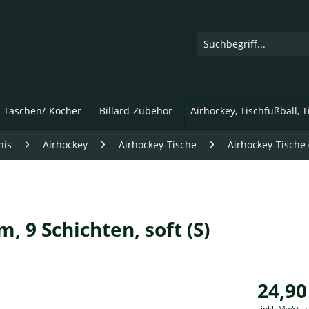
d-Taschen/-Köcher
Billard-Zubehör
Airhockey, Tischfußball, 
nis
Airhockey
Airhockey-Tische
Airhockey-Tische
, 9 Schichten, soft (S)
24,90
inkl. MwSt. 