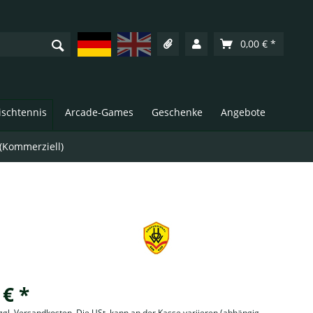
Deutsch
English
0,00 € *
Tischtennis
Arcade-Games
Geschenke
Angebote
 (Kommerziell)
 € *
zzgl. Versandkosten. Die USt. kann an der Kasse variieren
(abhängig