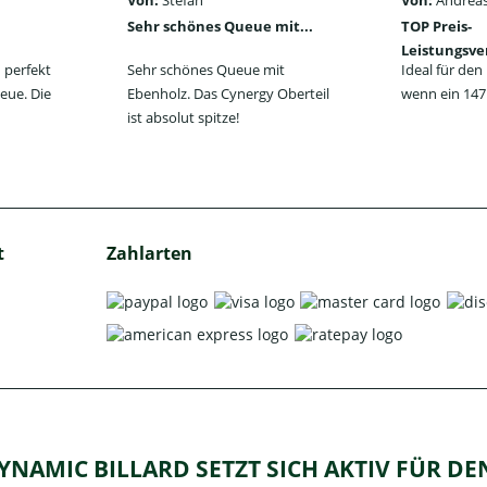
Von:
Stefan
Von:
Andreas
Sehr schönes Queue mit...
TOP Preis-
Leistungsve
 perfekt
Sehr schönes Queue mit
Ideal für de
eue. Die
Ebenholz. Das Cynergy Oberteil
wenn ein 147 
ist absolut spitze!
t
Zahlarten
YNAMIC BILLARD SETZT SICH AKTIV FÜR D