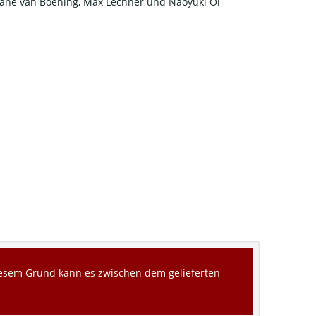
hane van Boening, Max Lechner und Naoyuki Oi
diesem Grund kann es zwischen dem gelieferten