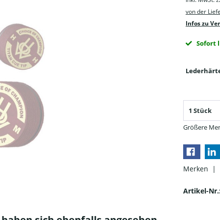
von der Lie
Infos zu Ve
Sofort 
Lederhärt
Größere Men
Merken |
Artikel-Nr.
haben sich ebenfalls angesehen