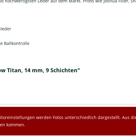
hochwertigsten Leder auf dem Markt. Profis wie Joshua Filler, S
sleder
e Ballkontrolle
w Titan, 14 mm, 9 Schichten"
toreinstellungen werden Fotos unterschiedlich dargestellt. Aus 
gen kommen.