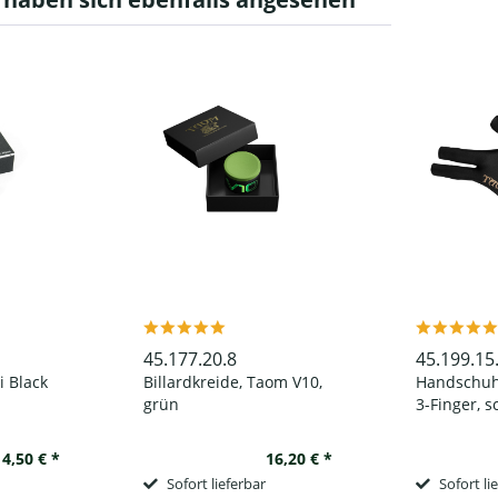
45.177.20.8
45.199.15
 Black
Billardkreide, Taom V10,
Handschuh
grün
3-Finger, s
linke Hand
14,50 € *
16,20 € *
Sofort lieferbar
Sofort li