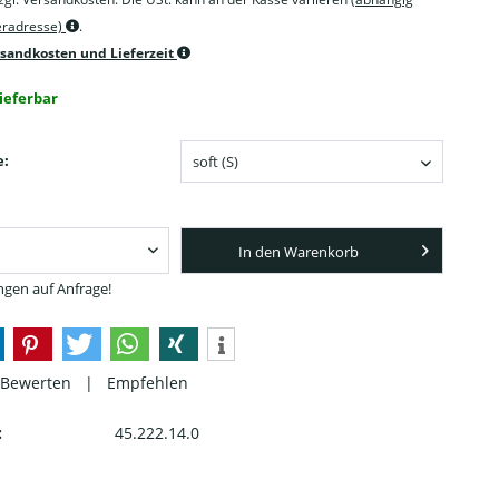
feradresse)
.
rsandkosten und Lieferzeit
lieferbar
e:
In den Warenkorb
gen auf Anfrage!
Bewerten
|
Empfehlen
:
45.222.14.0