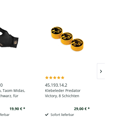
.0
45.193.14.2
45.1
, Taom Midas,
Klebeleder Predator
Bill
chwarz, für
Victory, 8 Schichten
blau
19,90 € *
29,00 € *
eferbar
Sofort lieferbar
So