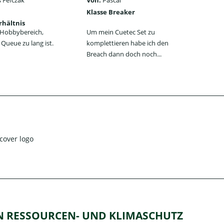
 Fefczak
Von:
Pascal
Von
Klasse Breaker
Seh
rhältnis
ein
n Hobbybereich,
Um mein Cuetec Set zu
Das
Queue zu lang ist.
komplettieren habe ich den
Jum
Breach dann doch noch...
jede
EN RESSOURCEN- UND KLIMASCHUTZ