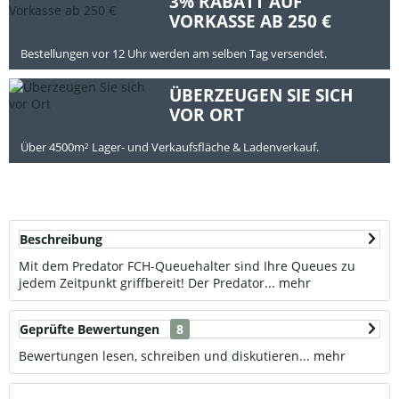
3% RABATT AUF
VORKASSE AB 250 €
Bestellungen vor 12 Uhr werden am selben Tag versendet.
ÜBERZEUGEN SIE SICH
VOR ORT
Über 4500m² Lager- und Verkaufsfläche & Ladenverkauf.
Beschreibung
Mit dem Predator FCH-Queuehalter sind Ihre Queues zu
jedem Zeitpunkt griffbereit! Der Predator...
mehr
Geprüfte Bewertungen
8
Bewertungen lesen, schreiben und diskutieren...
mehr