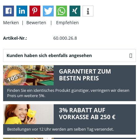
Merken |
Bewerten
|
Empfehlen
Artikel-Nr.:
60.000.26.8
Kunden haben sich ebenfalls angesehen
GARANTIERT ZUM
BESTEN PREIS
Finden Sie ein identisches Produkt günstiger, verringern wir diesen
Preis um weitere 5%.
3% RABATT AUF
VORKASSE AB 250 €
Bestellungen vor 12 Uhr werden am selben Tag versendet.