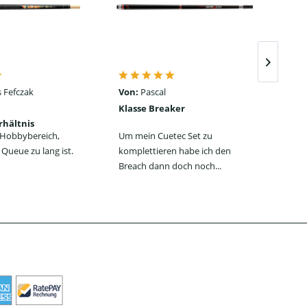
 Fefczak
Von:
Pascal
Von
Klasse Breaker
Seh
rhältnis
ein
n Hobbybereich,
Um mein Cuetec Set zu
Das
Queue zu lang ist.
komplettieren habe ich den
Jum
Breach dann doch noch...
jede