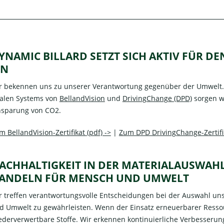
YNAMIC BILLARD SETZT SICH AKTIV FÜR D
IN
r bekennen uns zu unserer Verantwortung gegenüber der Umwelt. M
alen Systems von
BellandVision
und
DrivingChange (DPD)
sorgen w
nsparung von CO2.
m BellandVision-Zertifikat (pdf) ->
|
Zum DPD DrivingChange-Zertifik
ACHHALTIGKEIT IN DER MATERIALAUSWA
ANDELN FÜR MENSCH UND UMWELT
r treffen verantwortungsvolle Entscheidungen bei der Auswahl uns
d Umwelt zu gewährleisten. Wenn der Einsatz erneuerbarer Ressourc
ederverwertbare Stoffe. Wir erkennen kontinuierliche Verbesserung