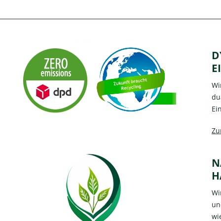
D
E
Wi
du
Ei
Zu
N
H
Wi
un
wi