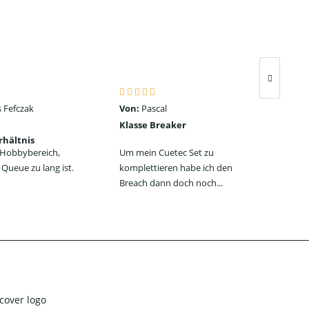
 Fefczak
Von:
Pascal
Von
Klasse Breaker
Seh
rhältnis
ein
n Hobbybereich,
Um mein Cuetec Set zu
Das
Queue zu lang ist.
komplettieren habe ich den
Jum
Breach dann doch noch...
jede