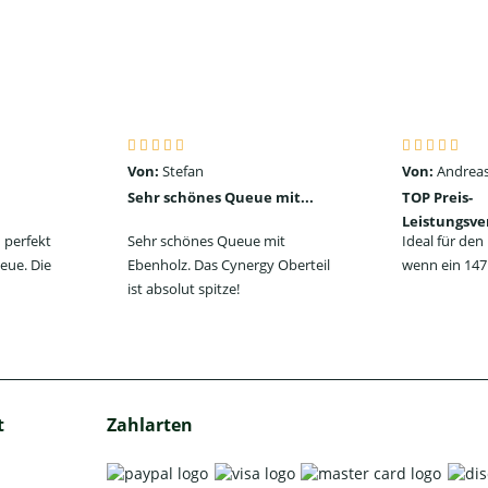
Von:
Stefan
Von:
Andreas
Sehr schönes Queue mit...
TOP Preis-
Leistungsve
 perfekt
Sehr schönes Queue mit
Ideal für de
eue. Die
Ebenholz. Das Cynergy Oberteil
wenn ein 147 
ist absolut spitze!
t
Zahlarten