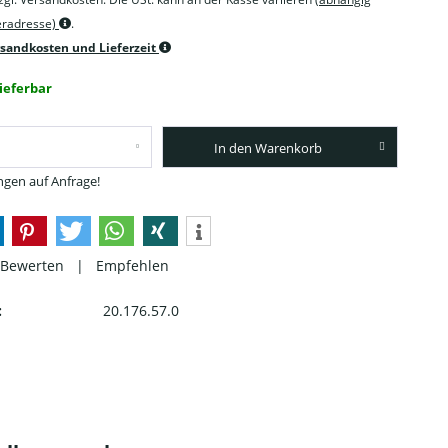
feradresse)
.
rsandkosten und Lieferzeit
lieferbar
In den Warenkorb
gen auf Anfrage!
Bewerten
|
Empfehlen
:
20.176.57.0