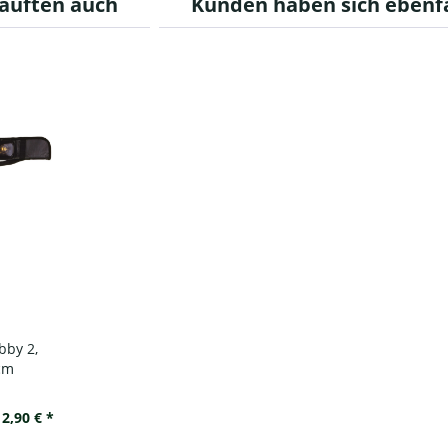
auften auch
Kunden haben sich ebenf
bby 2,
 cm
12,90 € *