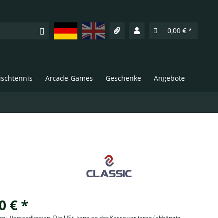
Deutsch
English
0,00 € *
Tischtennis
Arcade-Games
Geschenke
Angebote
0 € *
zzgl. Versandkosten. Die USt. kann an der Kasse variieren
(abhängig