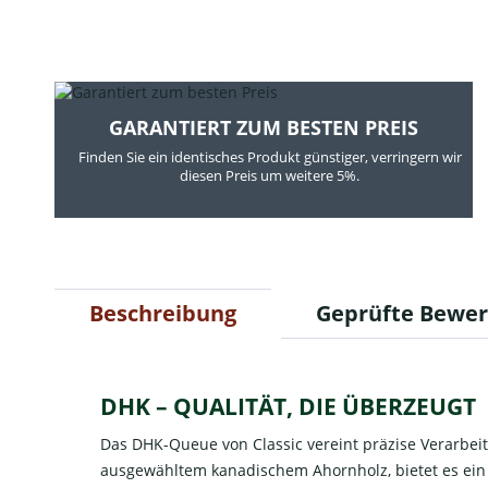
GARANTIERT ZUM BESTEN PREIS
Finden Sie ein identisches Produkt günstiger, verringern wir
diesen Preis um weitere 5%.
Beschreibung
Geprüfte Bewe
DHK – QUALITÄT, DIE ÜBERZEUGT
Das DHK-Queue von Classic vereint präzise Verarbeitu
ausgewähltem kanadischem Ahornholz, bietet es ein 