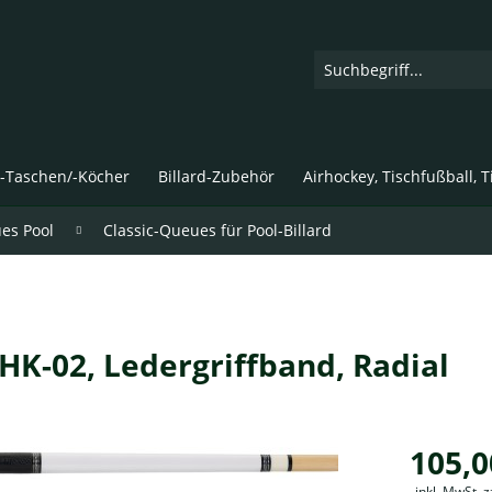
d-Taschen/-Köcher
Billard-Zubehör
Airhockey, Tischfußball, 
ues Pool
Classic-Queues für Pool-Billard
DHK-02, Ledergriffband, Radial
105,0
inkl. MwSt. 