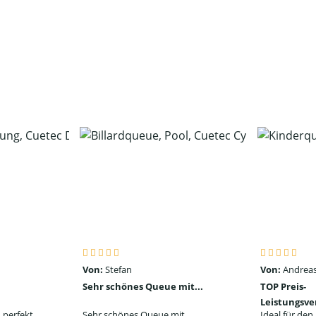
Von:
Stefan
Von:
Andreas
Sehr schönes Queue mit...
TOP Preis-
Leistungsve
 perfekt
Sehr schönes Queue mit
Ideal für de