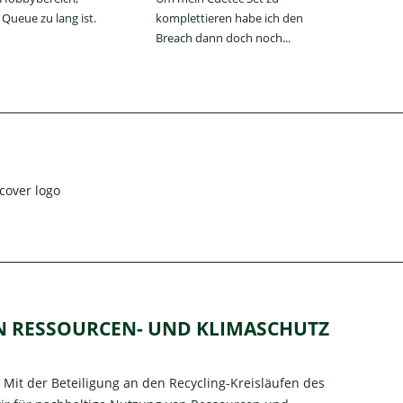
Queue zu lang ist.
komplettieren habe ich den
Jum
Breach dann doch noch...
jede
EN RESSOURCEN- UND KLIMASCHUTZ
it der Beteiligung an den Recycling-Kreisläufen des