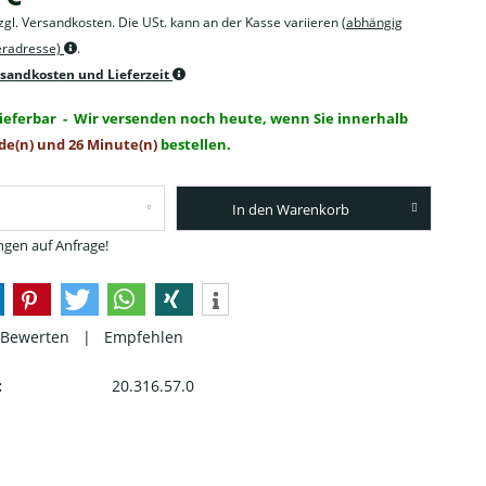
zzgl. Versandkosten. Die USt. kann an der Kasse variieren
(abhängig
feradresse)
.
rsandkosten und Lieferzeit
lieferbar
- Wir versenden noch heute, wenn Sie innerhalb
de(n) und 26 Minute(n)
bestellen.
In den Warenkorb
gen auf Anfrage!
Bewerten
|
Empfehlen
:
20.316.57.0