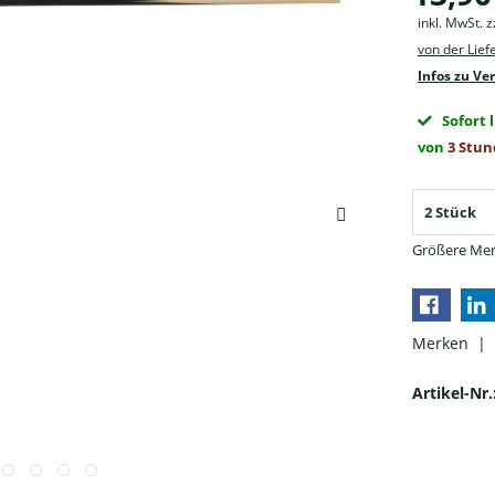
inkl. MwSt. 
von der Lie
Infos zu Ve
Sofort 
von
3 Stun
Größere Men
Merken |
Artikel-Nr.