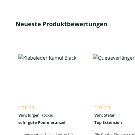
Neueste Produktbewertungen
Von:
Jürgen Höcker
Von:
Stefan
sehr gute Pommeranze!
Top Extension
. . . verwende ich seit Jahren für
Die Cuetec Duo passen