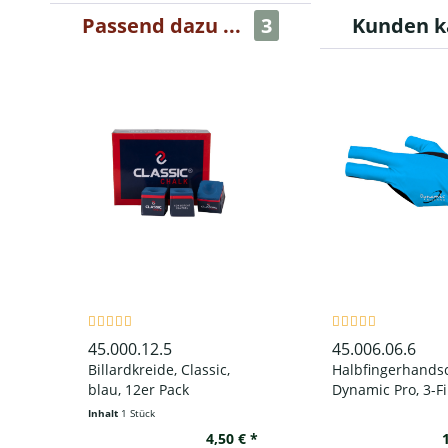
Passend dazu ...
3
Kunden k
45.000.12.5
45.006.06.6
Billardkreide, Classic,
Halbfingerhands
blau, 12er Pack
Dynamic Pro, 3-Fi
schwarz/blau, für
Inhalt
1 Stück
Hand
4,50 € *