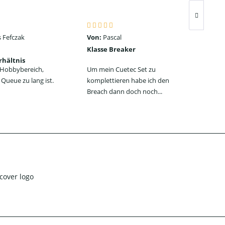
 Fefczak
Von:
Pascal
Von
Klasse Breaker
Seh
rhältnis
ein
n Hobbybereich,
Um mein Cuetec Set zu
Das
Queue zu lang ist.
komplettieren habe ich den
Jum
Breach dann doch noch...
jede