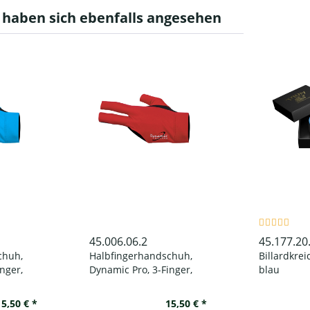
haben sich ebenfalls angesehen
45.006.06.2
45.177.20
chuh,
Halbfingerhandschuh,
Billardkrei
nger,
Dynamic Pro, 3-Finger,
blau
 linke
schwarz/rot, für linke
Hand
15,50 € *
15,50 € *