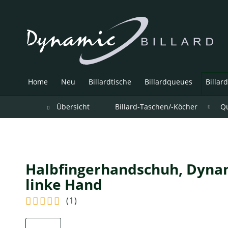
Home
Neu
Billardtische
Billardqueues
Billar
Übersicht
Billard-Taschen/-Köcher
Qu
Halbfingerhandschuh, Dynami
linke Hand
(
1
)