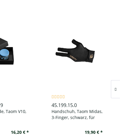
.9
45.199.15.0
45.1
de, Taom V10,
Handschuh, Taom Midas,
Kleb
3-Finger, schwarz, für
linke Hand
16,20 € *
19,90 € *