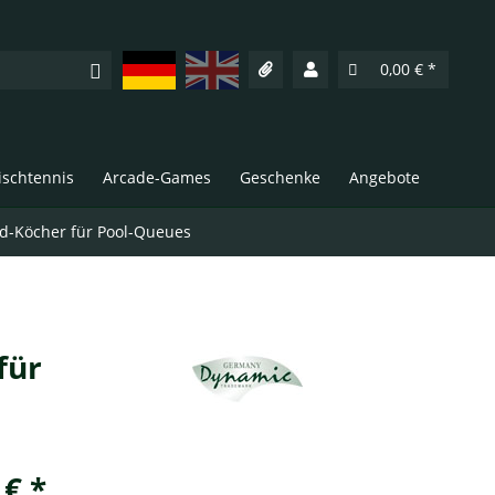
Deutsch
English
0,00 € *
Tischtennis
Arcade-Games
Geschenke
Angebote
rd-Köcher für Pool-Queues
für
 € *