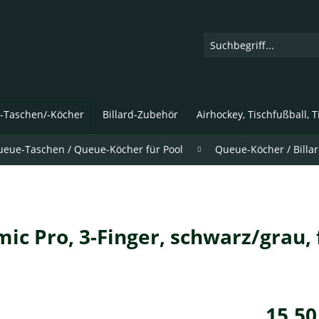
d-Taschen/-Köcher
Billard-Zubehör
Airhockey, Tischfußball, 
eue-Taschen / Queue-Köcher für Pool
Queue-Köcher / Billa
c Pro, 3-Finger, schwarz/grau, 
15,50