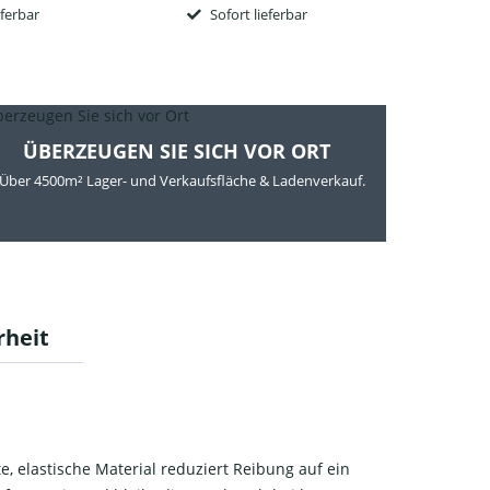
eferbar
Sofort lieferbar
So
ÜBERZEUGEN SIE SICH VOR ORT
Über 4500m² Lager- und Verkaufsfläche & Ladenverkauf.
rheit
, elastische Material reduziert Reibung auf ein