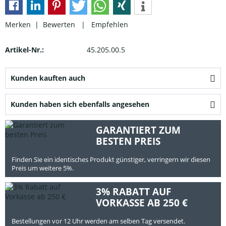
Merken |
Bewerten
|
Empfehlen
Artikel-Nr.:
45.205.00.5
Kunden kauften auch
Kunden haben sich ebenfalls angesehen
GARANTIERT ZUM
BESTEN PREIS
Finden Sie ein identisches Produkt günstiger, verringern wir diesen
Preis um weitere 5%.
3% RABATT AUF
VORKASSE AB 250 €
Bestellungen vor 12 Uhr werden am selben Tag versendet.