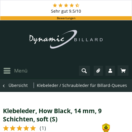
Sehr gut
9.5/10
Bewertungen
Menü
Übersicht
Klebeleder / Schraubleder für Billard-Queues
Klebeleder, How Black, 14 mm, 9
Schichten, soft (S)
(
1
)