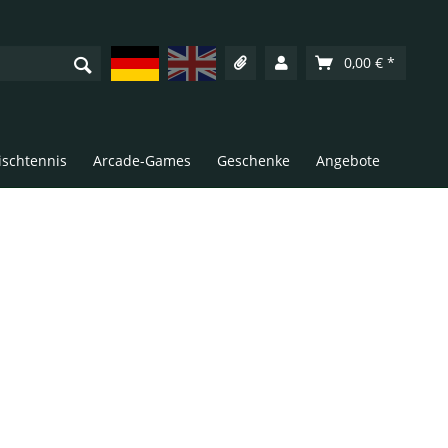
Deutsch
English
0,00 € *
Tischtennis
Arcade-Games
Geschenke
Angebote