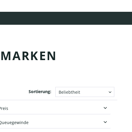
 MARKEN
Sortierung:
Preis
Queuegewinde
von
59,00 €
bis
189,00 €