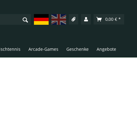
Deutsch
English
0,00 € *
Tischtennis
Arcade-Games
Geschenke
Angebote