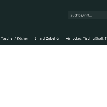
d-Taschen/-Köcher
Billard-Zubehör
Airhockey, Tischfußball, 