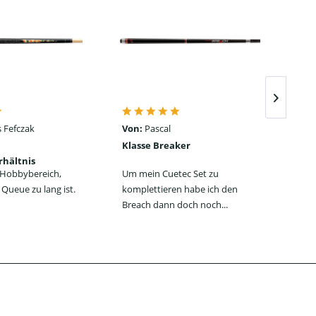
 Fefczak
Von:
Pascal
Von
Klasse Breaker
Seh
rhältnis
ein
n Hobbybereich,
Um mein Cuetec Set zu
Das
Queue zu lang ist.
komplettieren habe ich den
Jum
Breach dann doch noch...
jede