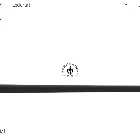
Spielqueue
Lederart
Klebeleder
ial