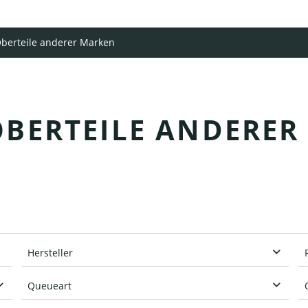
berteile anderer Marken
OBERTEILE ANDERER
Hersteller
AceDragon
Queueart