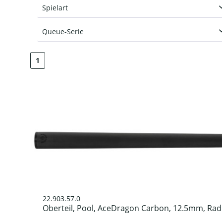
schwarz
Spielart
Pool
Queue-Serie
AceDragon EVO
1
AceDragon Smart
22.903.57.0
Oberteil, Pool, AceDragon Carbon, 12.5mm, Rad