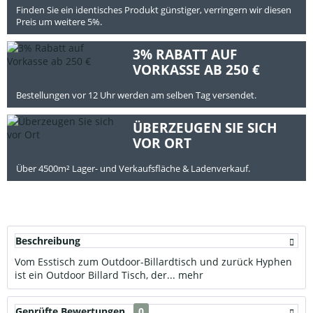
Finden Sie ein identisches Produkt günstiger, verringern wir diesen
Preis um weitere 5%.
3% RABATT AUF
VORKASSE AB 250 €
Bestellungen vor 12 Uhr werden am selben Tag versendet.
ÜBERZEUGEN SIE SICH
VOR ORT
Über 4500m² Lager- und Verkaufsfläche & Ladenverkauf.
Beschreibung
Vom Esstisch zum Outdoor-Billardtisch und zurück Hyphen
ist ein Outdoor Billard Tisch, der...
mehr
Geprüfte Bewertungen
0