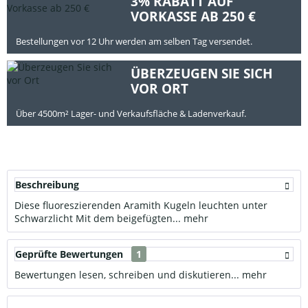
3% RABATT AUF
VORKASSE AB 250 €
Bestellungen vor 12 Uhr werden am selben Tag versendet.
ÜBERZEUGEN SIE SICH
VOR ORT
Über 4500m² Lager- und Verkaufsfläche & Ladenverkauf.
Beschreibung
Diese fluoreszierenden Aramith Kugeln leuchten unter
Schwarzlicht Mit dem beigefügten...
mehr
Geprüfte Bewertungen
1
Bewertungen lesen, schreiben und diskutieren...
mehr