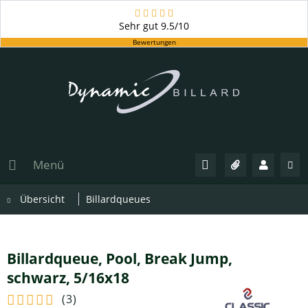
Sehr gut
9.5/10
Bewertungen
Menü
Übersicht
Billardqueues
Billardqueue, Pool, Break Jump,
schwarz, 5/16x18
(
3
)