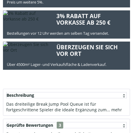
Preis um weitere 5%.
3% RABATT AUF
VORKASSE AB 250 €
Bestellungen vor 12 Uhr werden am selben Tag versendet.
ÜBERZEUGEN SIE SICH
VOR ORT
Über 4500m² Lager- und Verkaufsfläche & Ladenverkauf.
Beschreibung
Das dreiteilige Break Jump Pool Queue ist für
fortgeschrittene Spieler die ideale Ergänzung zum...
mehr
Geprüfte Bewertungen
3