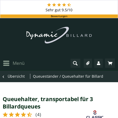
Sehr gut
9.5/10
Bewertungen
Menü
Übersicht
Queueständer / Queuehalter für Billard
Queuehalter, transportabel für 3
Billardqueues
(
4
)