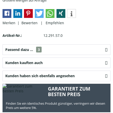
Größere Mengen auf Anfrage!
Merken |
Bewerten
|
Empfehlen
Artikel-Nr.:
12.291.57.0
Passend dazu ...
3
Kunden kauften auch
Kunden haben sich ebenfalls angesehen
GARANTIERT ZUM
BESTEN PREIS
Finden Sie ein identisches Produkt günstiger, verringern wir diesen
Preis um weitere 5%.