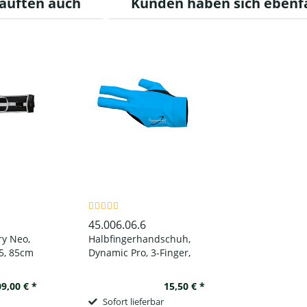
auften auch
Kunden haben sich ebenf
45.006.06.6
ry Neo,
Halbfingerhandschuh,
5, 85cm
Dynamic Pro, 3-Finger,
schwarz/blau, für linke
Hand
9,00 € *
15,50 € *
Sofort lieferbar