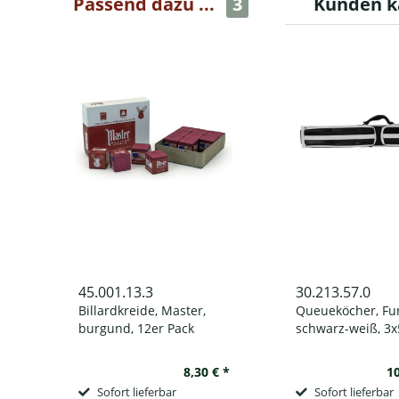
Passend dazu ...
3
Kunden k
45.001.13.3
30.213.57.0
Billardkreide, Master,
Queueköcher, Fu
burgund, 12er Pack
schwarz-weiß, 3x
8,30 € *
10
Sofort lieferbar
Sofort lieferbar