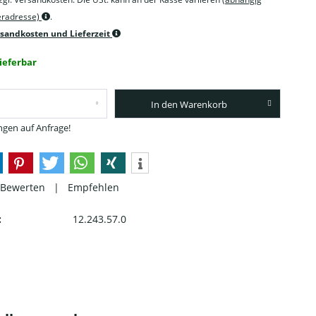
feradresse)
.
rsandkosten und Lieferzeit
lieferbar
In den Warenkorb
gen auf Anfrage!
Bewerten
|
Empfehlen
:
12.243.57.0