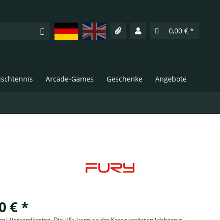
Deutsch
English
0,00 € *
Tischtennis
Arcade-Games
Geschenke
Angebote
0 € *
zzgl. Versandkosten. Die USt. kann an der Kasse variieren
(abhängig