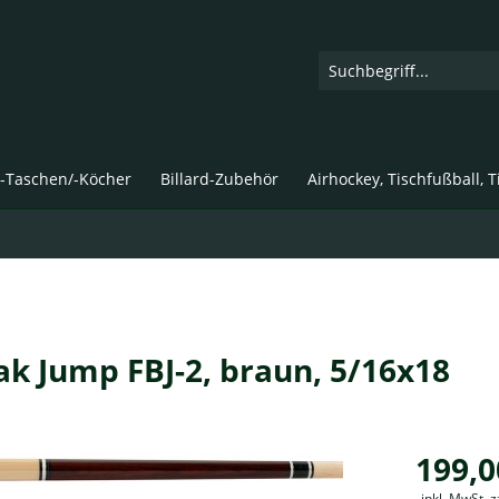
d-Taschen/-Köcher
Billard-Zubehör
Airhockey, Tischfußball, 
ak Jump FBJ-2, braun, 5/16x18
199,0
inkl. MwSt. 