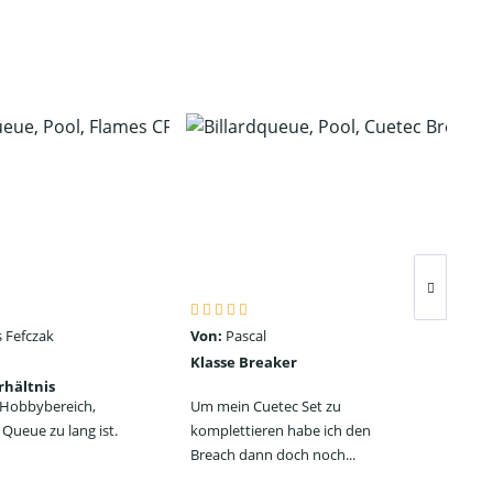
 Fefczak
Von:
Pascal
Von
Klasse Breaker
Seh
rhältnis
ein
n Hobbybereich,
Um mein Cuetec Set zu
Das
Queue zu lang ist.
komplettieren habe ich den
Jum
Breach dann doch noch...
jede