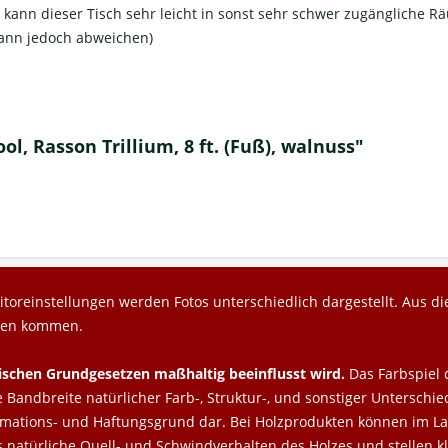
t kann dieser Tisch sehr leicht in sonst sehr schwer zugängliche R
kann jedoch abweichen)
ol, Rasson Trillium, 8 ft. (Fuß), walnuss"
toreinstellungen werden Fotos unterschiedlich dargestellt. Aus 
gen kommen.
lischen Grundgesetzen maßhaltig beeinflusst wird.
Das Farbspiel 
Bandbreite natürlicher Farb-, Struktur-, und sonstiger Unterschie
amations- und Haftungsgrund dar. Bei Holzprodukten können im Lau
s natürliche Quell- und Schwindverhalten des Holzes und stellen 