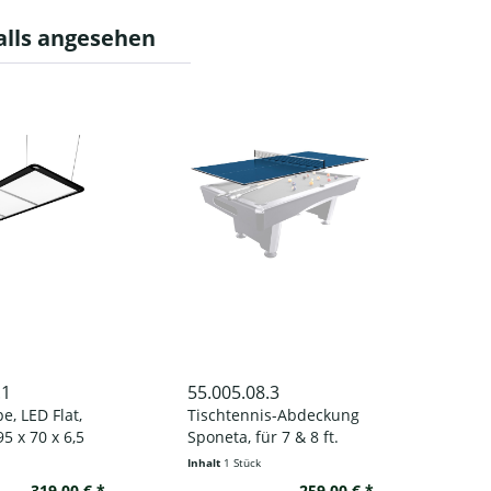
alls angesehen
.1
55.005.08.3
e, LED Flat,
Tischtennis-Abdeckung
5 x 70 x 6,5
Sponeta, für 7 & 8 ft.
(Fuß) Tische
Inhalt
1 Stück
319,00 € *
259,00 € *