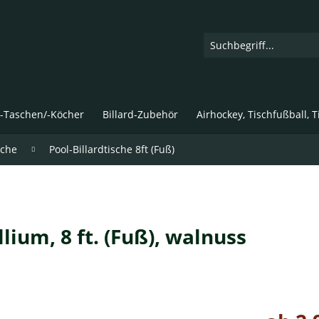
d-Taschen/-Köcher
Billard-Zubehör
Airhockey, Tischfußball, 
sche
Pool-Billardtische 8ft (Fuß)
llium, 8 ft. (Fuß), walnuss