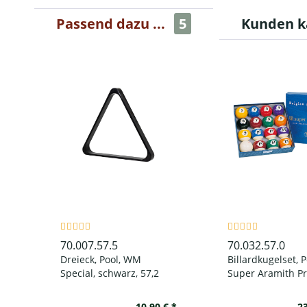
Passend dazu ...
5
Kunden k
70.007.57.5
70.032.57.0
Dreieck, Pool, WM
Billardkugelset, P
Special, schwarz, 57,2
Super Aramith Pr
mm
mm
10,90 € *
23