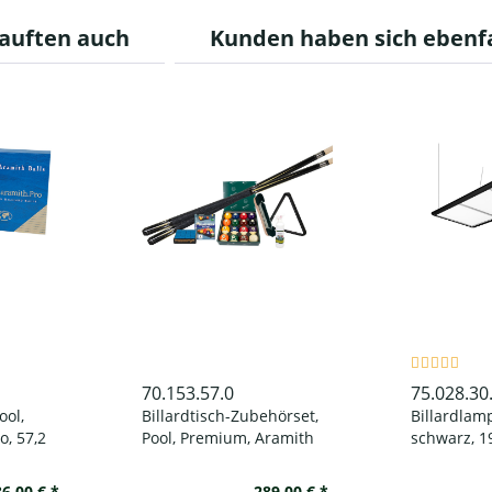
auften auch
Kunden haben sich ebenf
70.153.57.0
75.028.30
ool,
Billardtisch-Zubehörset,
Billardlamp
o, 57,2
Pool, Premium, Aramith
schwarz, 19
Classic
cm
6,00 € *
289,00 € *