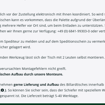
h vor der Zustellung elektronisch mit Ihnen koordiniert. So wird s
tischen kann es vorkommen, dass die Palette aufgrund der Überlä
rung mehrere Helfer vor Ort sind, um beim Entladen zu unterstützen
ehen wir Ihnen gerne zur Verfügung: +49 (0) 6841-99303-0 oder ver
m Spediteur zu melden und auf dem Speditionsschein zu vermerke
icher gelagert wird.
n Werkzeug lässt sich der Tisch mit 2 Leuten selbst montieren. 
 verursachten Montagefehlern nicht greift.
ischen Aufbau durch unsere Monteure.
ernehmen
gerne Lieferung und Aufbau
des Billardtisches innerhal
€
)
. So können Sie sicher sein, dass der Schiefer mit spezielle
espannt ist. Die Lieferzeit beträgt 5-40 Werktage.