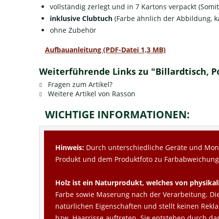
vollständig zerlegt und in 7 Kartons verpackt (Somi
inklusive Clubtuch
(Farbe ähnlich der Abbildung, 
ohne Zubehör
Aufbauanleitung (PDF-Datei 1,3 MB)
Weiterführende Links zu "Billardtisch, Po
Fragen zum Artikel?
Weitere Artikel von Rasson
WICHTIGE INFORMATIONEN:
Hinweis:
Durch unterschiedliche Geräte und Moni
Produkt und dem Produktfoto zu Farbabweichun
Holz ist ein Naturprodukt, welches von physika
Farbe sowie Maserung nach der Verarbeitung. Die 
natürlichen Eigenschaften und stellt keinen Rekl
bzw. Haarrisse auftreten. Sie entstehen durch da