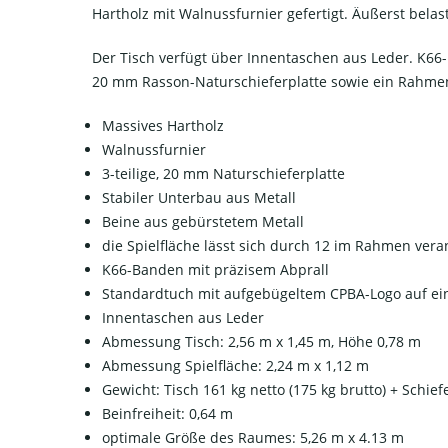
Hartholz mit Walnussfurnier gefertigt. Äußerst bela
Der Tisch verfügt über Innentaschen aus Leder. K66-
20 mm Rasson-Naturschieferplatte sowie ein Rahmen 
Massives Hartholz
Walnussfurnier
3-teilige, 20 mm Naturschieferplatte
Stabiler Unterbau aus Metall
Beine aus gebürstetem Metall
die Spielfläche lässt sich durch 12 im Rahmen vera
K66-Banden mit präzisem Abprall
Standardtuch mit aufgebügeltem CPBA-Logo auf e
Innentaschen aus Leder
Abmessung Tisch: 2,56 m x 1,45 m, Höhe 0,78 m
Abmessung Spielfläche: 2,24 m x 1,12 m
Gewicht: Tisch 161 kg netto (175 kg brutto) + Schief
Beinfreiheit: 0,64 m
optimale Größe des Raumes: 5,26 m x 4.13 m