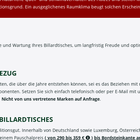
ationsgrund. Ein ausgeglichenes Raumklima beugt solchen Erschei
ge und Wartung Ihres Billardtisches, um langfristig Freude und opt
BEZUG
iten, die über die Jahre entstehen können, sei es das Beziehen mi
enten. Setzen Sie sich einfach telefonisch oder per E-Mail mit 
.
Nicht von uns vertretene Marken auf Anfrage
.
BILLARDTISCHES
editionsgut. Innerhalb von Deutschland sowie Luxemburg, Österreic
u einem Pauschalpreis
( von 290 bis 359 €
)
bis Bordsteinkante an