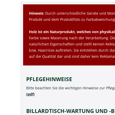
Hinweis:
Durch unterschiedliche Geräte und Moni
Produkt und dem Produktfoto zu Farbabweichun
Holz ist ein Naturprodukt, welches von physika
Farbe sowie Maserung nach der Verarbeitung. Die 
natürlichen Eigenschaften und stellt keinen Rekl
bzw. Haarrisse auftreten. Sie entstehen durch da
auf die Qualität dar und sind daher kein Reklam
PFLEGEHINWEISE
Bitte beachten Sie die wichtigen Hinweise zur Pfle
(pdf)
BILLARDTISCH-WARTUNG UND -