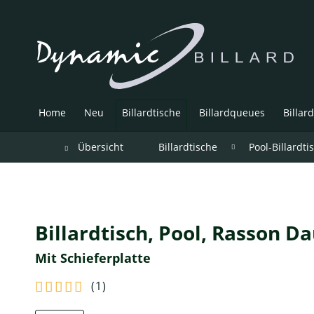
Home
Neu
Billardtische
Billardqueues
Billar
Übersicht
Billardtische
Pool-Billardti
Billardtisch, Pool, Rasson D
Mit Schieferplatte
(
1
)