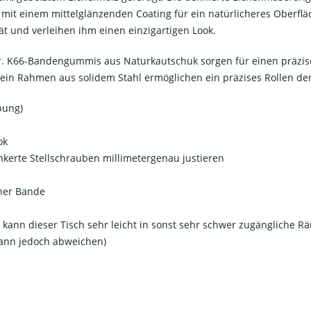
 einem mittelglänzenden Coating für ein natürlicheres Oberfläc
ät und verleihen ihm einen einzigartigen Look.
er. K66-Bandengummis aus Naturkautschuk sorgen für einen präzise
 ein Rahmen aus solidem Stahl ermöglichen ein präzises Rollen de
bung)
ok
nkerte Stellschrauben millimetergenau justieren
iner Bande
t kann dieser Tisch sehr leicht in sonst sehr schwer zugängliche R
kann jedoch abweichen)