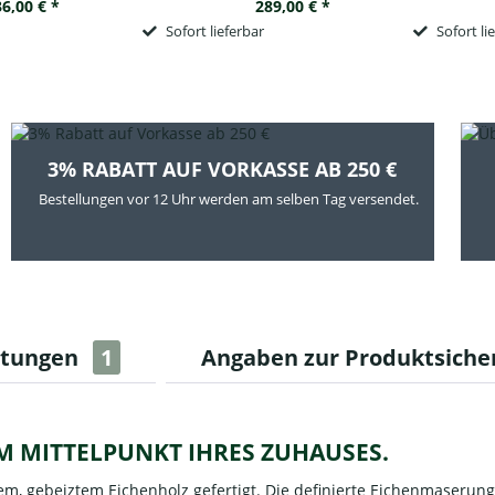
6,00 € *
289,00 € *
Sofort lieferbar
Sofort li
3% RABATT AUF VORKASSE AB 250 €
Bestellungen vor 12 Uhr werden am selben Tag versendet.
rtungen
1
Angaben zur Produktsiche
M MITTELPUNKT IHRES ZUHAUSES.
em, gebeiztem Eichenholz gefertigt. Die definierte Eichenmaserung