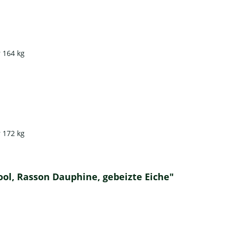
r 164 kg
r 172 kg
ool, Rasson Dauphine, gebeizte Eiche"