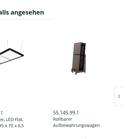
alls angesehen
55.145.99.1
.1
55.0
Rollbarer
e, LED Flat,
Tisc
Aufbewahrungswagen
5 x 70 x 6,5
Spone
für Billardtisch-
(Fuß
Inhal
Abdeckplatten, grau