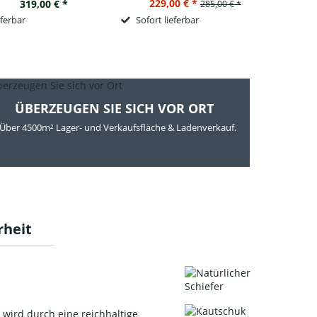
229,00 € *
319,00 € *
285,00 € *
gebeizt
eferbar
Sofort lieferbar
So
ÜBERZEUGEN SIE SICH VOR ORT
Über 4500m² Lager- und Verkaufsfläche & Ladenverkauf.
rheit
 wird durch eine reichhaltige