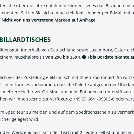
iten, die über die Jahre entstehen können, sei es das Beziehen mi
enten. Setzen Sie sich einfach telefonisch oder per E-Mail mit 
.
Nicht von uns vertretene Marken auf Anfrage
.
BILLARDTISCHES
editionsgut. Innerhalb von Deutschland sowie Luxemburg, Österreic
u einem Pauschalpreis
( von 290 bis 359 €
)
bis Bordsteinkante an
h vor der Zustellung elektronisch mit Ihnen koordiniert. So wird s
tischen kann es vorkommen, dass die Palette aufgrund der Überlä
rung mehrere Helfer vor Ort sind, um beim Entladen zu unterstützen
ehen wir Ihnen gerne zur Verfügung: +49 (0) 6841-99303-0 oder ver
m Spediteur zu melden und auf dem Speditionsschein zu vermerke
icher gelagert wird.
n Werkzeug lässt sich der Tisch mit 2 Leuten selbst montieren. 