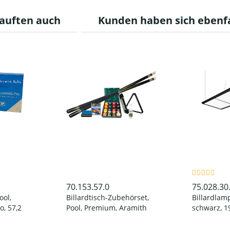
auften auch
Kunden haben sich ebenf
70.153.57.0
75.028.30
ool,
Billardtisch-Zubehörset,
Billardlamp
o, 57,2
Pool, Premium, Aramith
schwarz, 19
Classic
cm