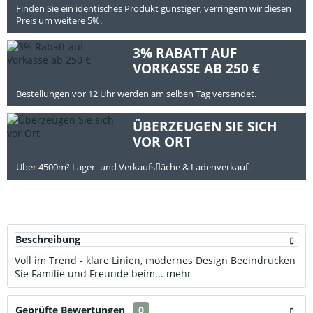
Finden Sie ein identisches Produkt günstiger, verringern wir diesen
Preis um weitere 5%.
3% RABATT AUF
VORKASSE AB 250 €
Bestellungen vor 12 Uhr werden am selben Tag versendet.
ÜBERZEUGEN SIE SICH
VOR ORT
Über 4500m² Lager- und Verkaufsfläche & Ladenverkauf.
Beschreibung
Voll im Trend - klare Linien, modernes Design Beeindrucken
Sie Familie und Freunde beim...
mehr
Geprüfte Bewertungen
0