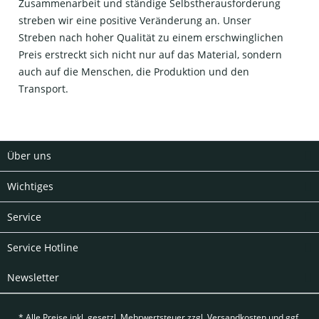
Zusammenarbeit und ständige Selbstherausforderung
streben wir eine positive Veränderung an. Unser
Streben nach hoher Qualität zu einem erschwinglichen
Preis erstreckt sich nicht nur auf das Material, sondern
auch auf die Menschen, die Produktion und den
Transport.
Über uns
Wichtiges
Service
Service Hotline
Newsletter
* Alle Preise inkl. gesetzl. Mehrwertsteuer zzgl.
Versandkosten
und ggf.