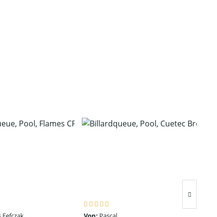
 Fefczak
Von:
Pascal
Von