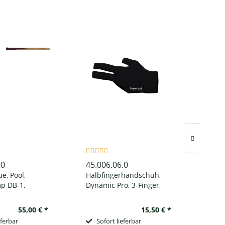
.0
45.006.06.0
45.1
e, Pool,
Halbfingerhandschuh,
Hand
mp DB-1,
Dynamic Pro, 3-Finger,
3-Fi
schluss
schwarz, für linke Hand
link
55,00 € *
15,50 € *
eferbar
Sofort lieferbar
So