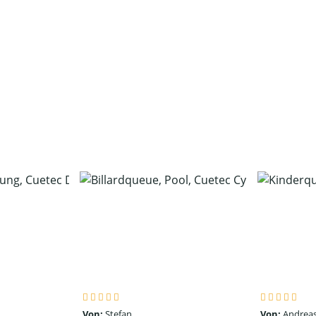
Von:
Stefan
Von:
Andreas