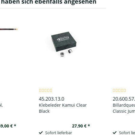
haben sich ebenfalls angesehen
45.203.13.0
20.600.57
l,
Klebeleder Kamui Clear
Billardqueu
Black
Classic Ju
Irish
Schnellver
rschluss
49,00 € *
27,90 € *
Sofort lieferbar
Sofort li