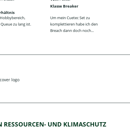
Klasse Breaker
Seh
rhältnis
ein
n Hobbybereich,
Um mein Cuetec Set zu
Das
Queue zu lang ist.
komplettieren habe ich den
Jum
Breach dann doch noch...
jede
EN RESSOURCEN- UND KLIMASCHUTZ