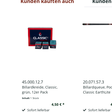
Kunden kauften auch
Kunden 
45.000.12.7
20.071.57.3
Billardkreide, Classic,
Billardqueue, Poo
grün, 12er Pack
Classic EarthLite
tournament 203, 
Inhalt
1 Stück
Linen, Schnellve
4,50 € *
Sofort lieferbar
Sofort lieferbar