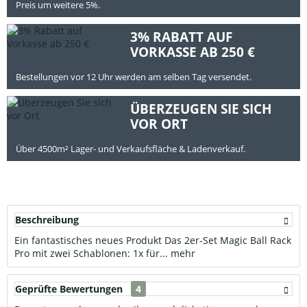
Preis um weitere 5%.
3% RABATT AUF
VORKASSE AB 250 €
Bestellungen vor 12 Uhr werden am selben Tag versendet.
ÜBERZEUGEN SIE SICH
VOR ORT
Über 4500m² Lager- und Verkaufsfläche & Ladenverkauf.
Beschreibung
Ein fantastisches neues Produkt Das 2er-Set Magic Ball Rack
Pro mit zwei Schablonen: 1x für...
mehr
Geprüfte Bewertungen
4