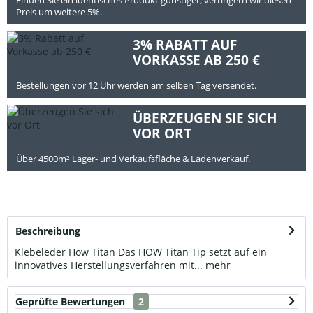
Preis um weitere 5%.
3% RABATT AUF
VORKASSE AB 250 €
Bestellungen vor 12 Uhr werden am selben Tag versendet.
ÜBERZEUGEN SIE SICH
VOR ORT
Über 4500m² Lager- und Verkaufsfläche & Ladenverkauf.
Beschreibung
Klebeleder How Titan Das HOW Titan Tip setzt auf ein
innovatives Herstellungsverfahren mit...
mehr
Geprüfte Bewertungen
2