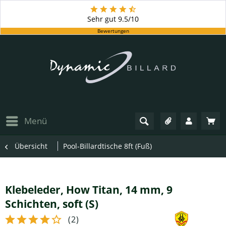
Sehr gut
9.5/10
Bewertungen
Menü
Übersicht
Pool-Billardtische 8ft (Fuß)
Klebeleder, How Titan, 14 mm, 9
Schichten, soft (S)
(
2
)