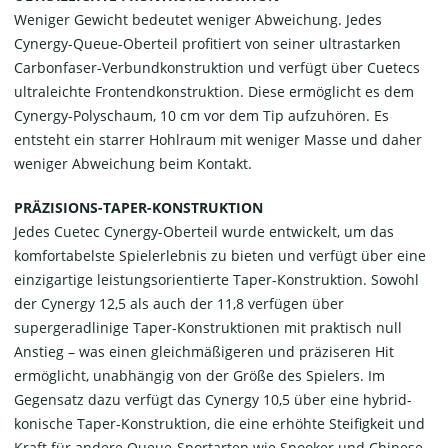
Weniger Gewicht bedeutet weniger Abweichung. Jedes
Cynergy-Queue-Oberteil profitiert von seiner ultrastarken
Carbonfaser-Verbundkonstruktion und verfügt über Cuetecs
ultraleichte Frontendkonstruktion. Diese ermöglicht es dem
Cynergy-Polyschaum, 10 cm vor dem Tip aufzuhören. Es
entsteht ein starrer Hohlraum mit weniger Masse und daher
weniger Abweichung beim Kontakt.
PRÄZISIONS-TAPER-KONSTRUKTION
Jedes Cuetec Cynergy-Oberteil wurde entwickelt, um das
komfortabelste Spielerlebnis zu bieten und verfügt über eine
einzigartige leistungsorientierte Taper-Konstruktion. Sowohl
der Cynergy 12,5 als auch der 11,8 verfügen über
supergeradlinige Taper-Konstruktionen mit praktisch null
Anstieg – was einen gleichmäßigeren und präziseren Hit
ermöglicht, unabhängig von der Größe des Spielers. Im
Gegensatz dazu verfügt das Cynergy 10,5 über eine hybrid-
konische Taper-Konstruktion, die eine erhöhte Steifigkeit und
Kraft für andere Queue-Sportarten wie Snooker und Chinese