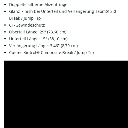
Doppelte silberne Akzentringe
Glanz-Finish bei Unterteil und Verlängerung Taom® 2.0
Break / Jump Tip
CT-Gewindeschutz
Oberteil Länge: 29" (73,66 cm)
Unterteil Länge: 15" (38,10 cm)
Verlängerung Länge: 3.46" (8,79 cm)
Cuetec Kintrol® Composite Break / Jump Tip