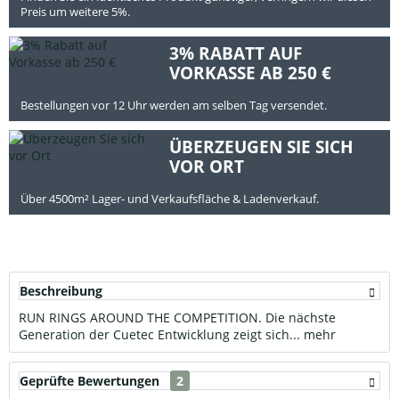
Preis um weitere 5%.
3% RABATT AUF
VORKASSE AB 250 €
Bestellungen vor 12 Uhr werden am selben Tag versendet.
ÜBERZEUGEN SIE SICH
VOR ORT
Über 4500m² Lager- und Verkaufsfläche & Ladenverkauf.
Beschreibung
RUN RINGS AROUND THE COMPETITION. Die nächste
Generation der Cuetec Entwicklung zeigt sich...
mehr
Geprüfte Bewertungen
2