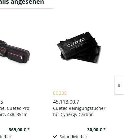
alls angesehen
.5
45.113.00.7
45.0
e, Cuetec Pro
Cuetec Reinigungstücher
Bill
arz, 4x8, 85cm
für Cynergy Carbon
blau
Shafts 58er Pack
369,00 € *
30,00 € *
eferbar
Sofort lieferbar
So