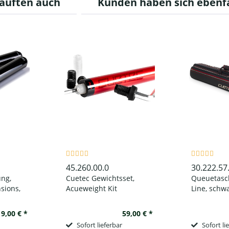
auften auch
Kunden haben sich ebenf
45.260.00.0
30.222.57
ng,
Cuetec Gewichtsset,
Queuetasch
sions,
Acueweight Kit
Line, schw
9,00 € *
59,00 € *
Sofort lieferbar
Sofort li