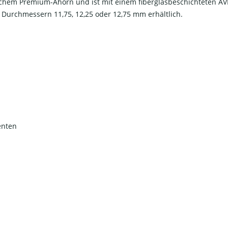
hem Premium-Ahorn und ist mit einem fiberglasbeschichteten AVID
n Durchmessern 11,75, 12,25 oder 12,75 mm erhältlich.
enten