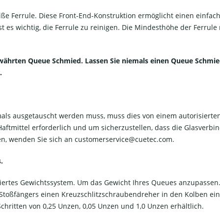
iße Ferrule. Diese Front-End-Konstruktion ermöglicht einen einfa
t es wichtig, die Ferrule zu reinigen. Die Mindesthöhe der Ferrul
hrten Queue Schmied. Lassen Sie niemals einen Queue Schmied 
.
emals ausgetauscht werden muss, muss dies von einem autorisiert
Haftmittel erforderlich und um sicherzustellen, dass die Glasver
den, wenden Sie sich an customerservice@cuetec.com.
.
siertes Gewichtssystem. Um das Gewicht Ihres Queues anzupassen
toßfängers einen Kreuzschlitzschraubendreher in den Kolben ein u
chritten von 0,25 Unzen, 0,05 Unzen und 1,0 Unzen erhältlich.