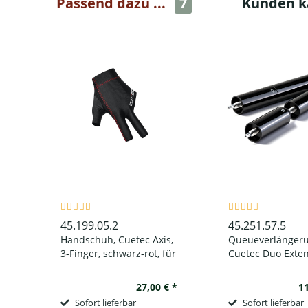
Passend dazu ...
7
Kunden k
45.199.05.2
45.251.57.5
Handschuh, Cuetec Axis,
Queueverlängeru
3-Finger, schwarz-rot, für
Cuetec Duo Exten
linke Hand
metallic-schwarz
27,00 € *
11
Sofort lieferbar
Sofort lieferbar