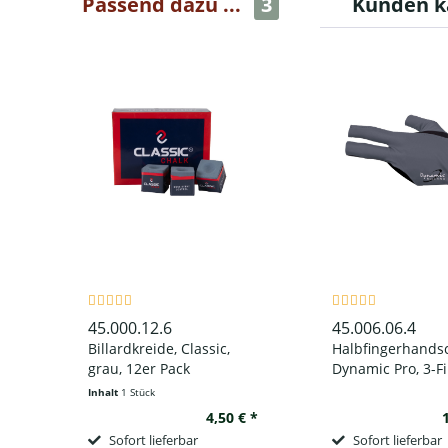
Passend dazu ...
3
Kunden k
45.000.12.6
45.006.06.4
Billardkreide, Classic,
Halbfingerhands
grau, 12er Pack
Dynamic Pro, 3-Fi
schwarz/grau, für
Inhalt
1 Stück
Hand
4,50 € *
Sofort lieferbar
Sofort lieferbar