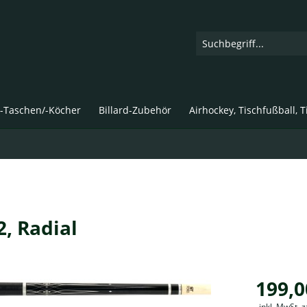
d-Taschen/-Köcher
Billard-Zubehör
Airhockey, Tischfußball, 
2, Radial
199,0
inkl. MwSt. 