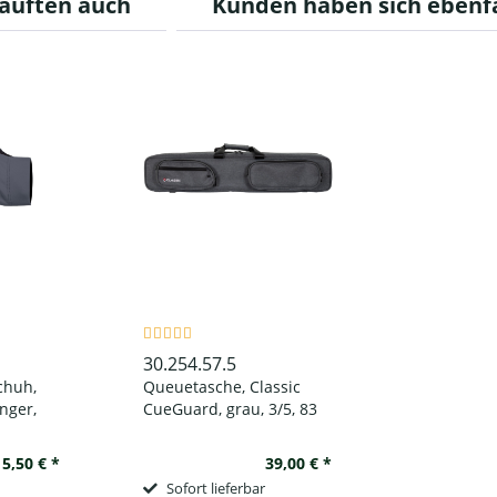
auften auch
Kunden haben sich ebenf
30.254.57.5
chuh,
Queuetasche, Classic
nger,
CueGuard, grau, 3/5, 83
 linke
cm
15,50 € *
39,00 € *
Sofort lieferbar