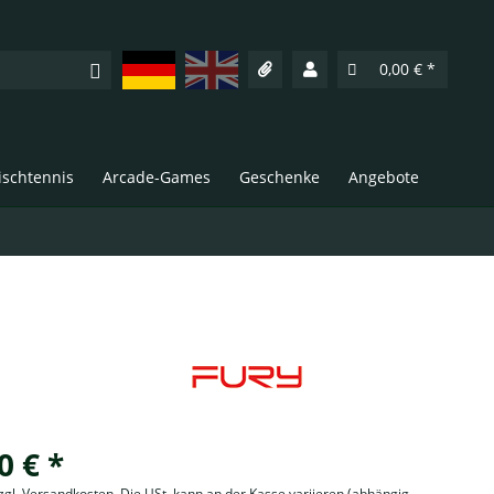
Deutsch
English
0,00 € *
Tischtennis
Arcade-Games
Geschenke
Angebote
0 € *
zzgl. Versandkosten. Die USt. kann an der Kasse variieren
(abhängig