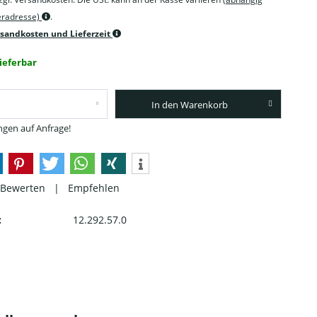
feradresse)
.
rsandkosten und Lieferzeit
lieferbar
In den Warenkorb
gen auf Anfrage!
Bewerten
|
Empfehlen
:
12.292.57.0