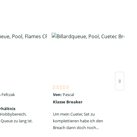
 Fefczak
Von:
Pascal
Von
Klasse Breaker
Seh
rhältnis
ein
n Hobbybereich,
Um mein Cuetec Set zu
Das
Queue zu lang ist.
komplettieren habe ich den
Jum
Breach dann doch noch...
jede