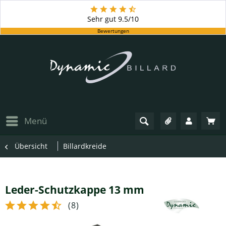
Sehr gut
9.5/10
Bewertungen
Menü
Übersicht
Billardkreide
Leder-Schutzkappe 13 mm
(
8
)