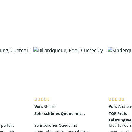
Von:
Stefan
Von:
Andreas
Sehr schönes Queue mit...
TOP Preis-
Leistungsve
 perfekt
Sehr schönes Queue mit
Ideal für de
eue. Die
Ebenholz. Das Cynergy Oberteil
wenn ein 147 