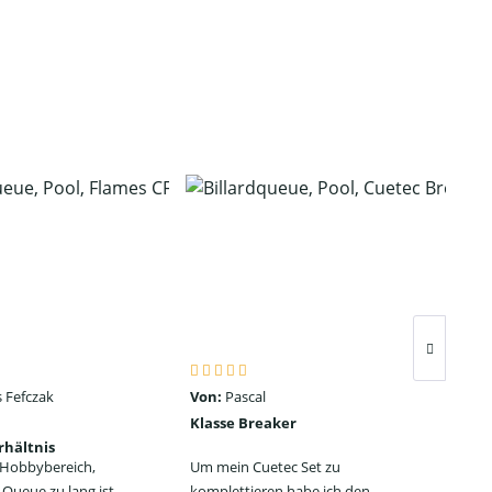
 Fefczak
Von:
Pascal
Von
Klasse Breaker
Seh
rhältnis
ein
n Hobbybereich,
Um mein Cuetec Set zu
Das
Queue zu lang ist.
komplettieren habe ich den
Jum