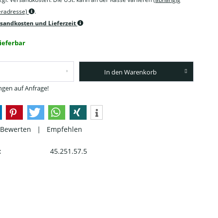
feradresse)
.
rsandkosten und Lieferzeit
lieferbar
In den Warenkorb
gen auf Anfrage!
Bewerten
|
Empfehlen
:
45.251.57.5