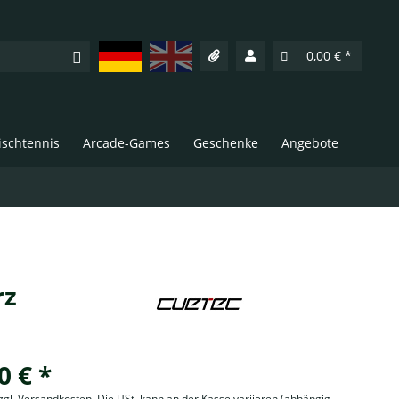
Deutsch
English
0,00 € *
Tischtennis
Arcade-Games
Geschenke
Angebote
rz
0 € *
zzgl. Versandkosten. Die USt. kann an der Kasse variieren
(abhängig