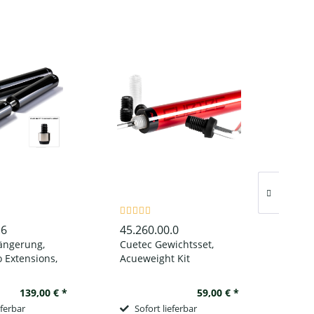
.6
45.260.00.0
45.1
ängerung,
Cuetec Gewichtsset,
Bill
 Extensions,
Acueweight Kit
blau
er, metallic-
139,00 € *
59,00 € *
eferbar
Sofort lieferbar
So