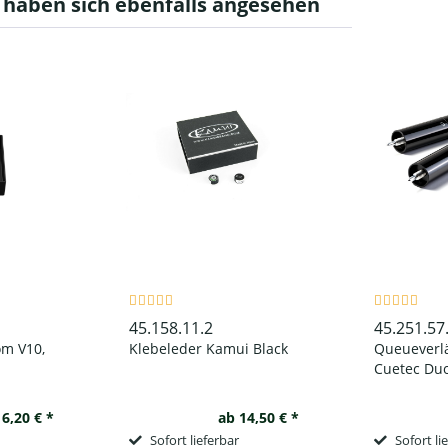
haben sich ebenfalls angesehen
45.158.11.2
45.251.57
om V10,
Klebeleder Kamui Black
Queueverl
Cuetec Duo
inkl. Adapt
schwarz
16,20 € *
ab 14,50 € *
Sofort lieferbar
Sofort li