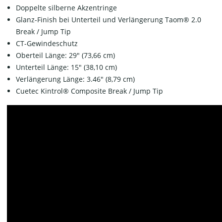
Doppelte silberne Akzentringe
Glanz-Finish bei Unterteil und Verlängerung Taom® 2.0
Break / Jump Tip
CT-Gewindeschutz
Oberteil Länge: 29" (73,66 cm)
Unterteil Länge: 15" (38,10 cm)
Verlängerung Länge: 3.46" (8,79 cm)
Cuetec Kintrol® Composite Break / Jump Tip