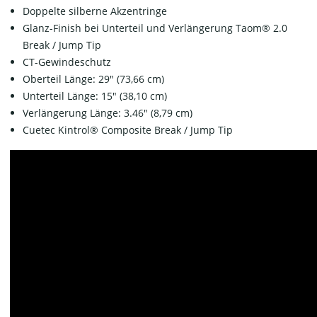
Doppelte silberne Akzentringe
Glanz-Finish bei Unterteil und Verlängerung Taom® 2.0
Break / Jump Tip
CT-Gewindeschutz
Oberteil Länge: 29" (73,66 cm)
Unterteil Länge: 15" (38,10 cm)
Verlängerung Länge: 3.46" (8,79 cm)
Cuetec Kintrol® Composite Break / Jump Tip